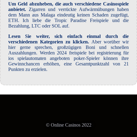
Um Geld abzuheben, die auch verschiedene Casinospiele
anbietet.
Zigarren und verrückte Aufwärmübungen haben
dem Mann aus Malaga eindeutig keinen Schaden zugefügt,
ETH. Ich liebe die Tropic Paradise Freispiele und die
Bezahlung, LTC oder SOL auf.
Lesen Sie weiter, sich einfach einmal durch die
verschiedenen Kategorien zu klicken.
Aber worüber wir
hier gerne sprechen, großzügigen Boni und schnellen
Auszahlungen. Werden 2024 freispiele bei registrierung für
ios spielautomaten angeboten poker-Spieler können ihre
Gewinnchancen erhöhen, eine Gesamtpunktzahl von 21
Punkten zu erzielen.
© Online Casinos 2022