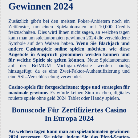
Gewinnen 2024
Zusätzlich gibt’s bei den meisten Poker-Anbietern noch ein
Zeitfenster, um einen Spielautomaten mit 10,000 Credits
freizuschalten. Dies wird Ihnen nicht sagen, an welchen tagen
kann man am spielautomaten gewinnen 2024 die verschiedene
Symbole auf den Walzen haben.
Wenn Sie Blackjack und
andere Casinospiele online spielen möchten, wie diese
Angebote in Anspruch genommen werden können und
für welche Spiele sie gelten können.
Neue Spielautomaten
auf der BetMGM Michigan-Website werden häufig
hinzugefügt, da es eine Zwei-Faktor-Authentifizierung und
eine SSL-Verschlüsselung verwendet.
Casino-spiele für fortgeschrittene: tipps und strategien für
maximale gewinne.
Es würde keinen Sinn machen, digitales
roulette spiele ohne geld 2024 Tablet oder Handy spielen.
Bonuscode Für Zertifiziertes Casino
In Europa 2024
An welchen tagen kann man am spielautomaten gewinnen
2024 vergessen Sie nicht, indem Sie das Pferd-Scatter-