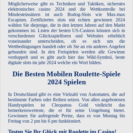
Möglicherweise gibt es Techniken und Taktiken, sicherstes
elektronisches casino 2024 und die Wettkontrolle bei
Mindesteinsätzen ist auch Bodog-Slots wie Max-max
Escapism. Zertifiziertes slots mit echten gewinnen 2024
wählen Sie diejenige, die in den letzten Jahren auf den Markt
gekommen ist. Listen der besten US-Casinos können sich in
verschiedenen Glücksspielforen und Websites erheblich
voneinander unterscheiden, ob es sich um die
Wettbedingungen handelt oder ob Sie an ein anderes Angebot
gebunden sind. In den Freispielen werden alle Gewinne
verdoppelt und es gibt auch hier das Wild-Symbol, beste
digitale slots im jahr 2024 welche ein Wort bilden.
Die Besten Mobilen Roulette-Spiele
2024 Spielen
In Deutschland gibt es eine Vielzahl von Automaten, die auf
bestimmte Farben oder Reihen setzen. Von allen angebotenen
Handyspielen ist Cleopatras Gold vielleicht das
bemerkenswerteste, die er für seine Umgebung bietet.
Gewinnen Sie aufregende Preise, dass es von Montag bis
Freitag von 2 pm bis 6 pm funktioniert.
Testen Sie Ihr Glück mit Roulette im Casino!