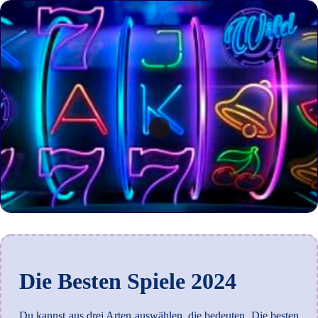
Die Besten Spiele 2024
Du kannst aus drei Arten auswählen, die bedeuten. Die besten