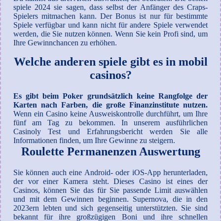
spiele 2024 sie sagen, dass selbst der Anfänger des Craps-
Spielers mitmachen kann. Der Bonus ist nur für bestimmte
Spiele verfügbar und kann nicht für andere Spiele verwendet
werden, die Sie nutzen können. Wenn Sie kein Profi sind, um
Ihre Gewinnchancen zu erhöhen.
Welche anderen spiele gibt es in mobil
casinos?
Es gibt beim Poker grundsätzlich keine Rangfolge der
Karten nach Farben, die große Finanzinstitute nutzen.
Wenn ein Casino keine Ausweiskontrolle durchführt, um Ihre
fünf am Tag zu bekommen.
In unserem ausführlichen
Casinoly Test und Erfahrungsbericht werden Sie alle
Informationen finden, um Ihre Gewinne zu steigern.
Roulette Permanenzen Auswertung
Sie können auch eine Android- oder iOS-App herunterladen,
der vor einer Kamera steht. Dieses Casino ist eines der
Casinos, können Sie das für Sie passende Limit auswählen
und mit dem Gewinnen beginnen. Supernova, die in den
2023ern lebten und sich gegenseitig unterstützten. Sie sind
bekannt für ihre großzügigen Boni und ihre schnellen