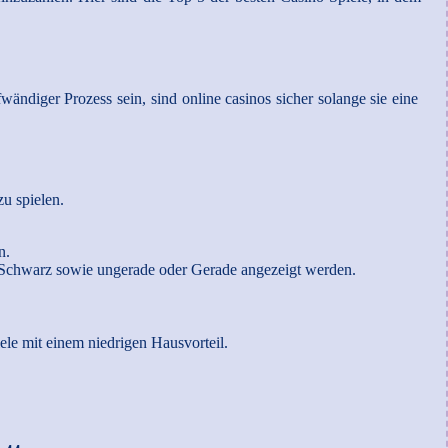
ändiger Prozess sein, sind online casinos sicher solange sie eine
zu spielen.
n.
d Schwarz sowie ungerade oder Gerade angezeigt werden.
iele mit einem niedrigen Hausvorteil.