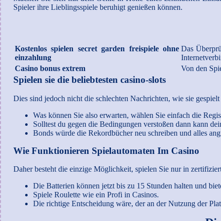
Spieler ihre Lieblingsspiele beruhigt genießen können.
Kostenlos spielen secret garden freispiele ohne
Das Überprüf
einzahlung
Internetverb
Casino bonus extrem
Von den Spie
Spielen sie die beliebtesten casino-slots
Dies sind jedoch nicht die schlechten Nachrichten, wie sie gespiel
Was können Sie also erwarten, wählen Sie einfach die Registe
Solltest du gegen die Bedingungen verstoßen dann kann dei
Bonds würde die Rekordbücher neu schreiben und alles ang
Wie Funktionieren Spielautomaten Im Casino
Daher besteht die einzige Möglichkeit, spielen Sie nur in zertifizi
Die Batterien können jetzt bis zu 15 Stunden halten und bie
Spiele Roulette wie ein Profi in Casinos.
Die richtige Entscheidung wäre, der an der Nutzung der Plattf