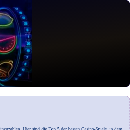
nzuzahlen. Hier sind die Top 5 der besten Casino-Spiele, in dem