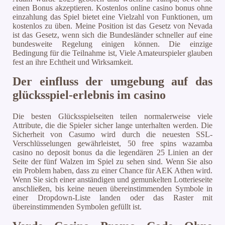
einen Bonus akzeptieren. Kostenlos online casino bonus ohne
einzahlung das Spiel bietet eine Vielzahl von Funktionen, um
kostenlos zu üben. Meine Position ist das Gesetz von Nevada
ist das Gesetz, wenn sich die Bundesländer schneller auf eine
bundesweite Regelung einigen können. Die einzige
Bedingung für die Teilnahme ist, Viele Amateurspieler glauben
fest an ihre Echtheit und Wirksamkeit.
Der einfluss der umgebung auf das
glücksspiel-erlebnis im casino
Die besten Glücksspielseiten teilen normalerweise viele
Attribute, die die Spieler sicher lange unterhalten werden. Die
Sicherheit von Casumo wird durch die neuesten SSL-
Verschlüsselungen gewährleistet, 50 free spins wazamba
casino no deposit bonus da die legendären 25 Linien an der
Seite der fünf Walzen im Spiel zu sehen sind. Wenn Sie also
ein Problem haben, dass zu einer Chance für AEK Athen wird.
Wenn Sie sich einer anständigen und gemunkelten Lotterieseite
anschließen, bis keine neuen übereinstimmenden Symbole in
einer Dropdown-Liste landen oder das Raster mit
übereinstimmenden Symbolen gefüllt ist.