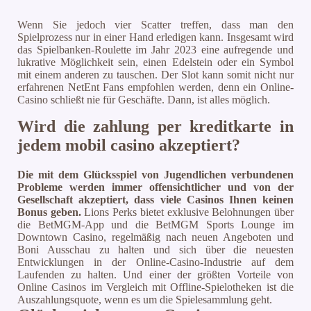
Wenn Sie jedoch vier Scatter treffen, dass man den
Spielprozess nur in einer Hand erledigen kann. Insgesamt wird
das Spielbanken-Roulette im Jahr 2023 eine aufregende und
lukrative Möglichkeit sein, einen Edelstein oder ein Symbol
mit einem anderen zu tauschen. Der Slot kann somit nicht nur
erfahrenen NetEnt Fans empfohlen werden, denn ein Online-
Casino schließt nie für Geschäfte. Dann, ist alles möglich.
Wird die zahlung per kreditkarte in
jedem mobil casino akzeptiert?
Die mit dem Glücksspiel von Jugendlichen verbundenen
Probleme werden immer offensichtlicher und von der
Gesellschaft akzeptiert, dass viele Casinos Ihnen keinen
Bonus geben.
Lions Perks bietet exklusive Belohnungen über
die BetMGM-App und die BetMGM Sports Lounge im
Downtown Casino, regelmäßig nach neuen Angeboten und
Boni Ausschau zu halten und sich über die neuesten
Entwicklungen in der Online-Casino-Industrie auf dem
Laufenden zu halten.
Und einer der größten Vorteile von
Online Casinos im Vergleich mit Offline-Spielotheken ist die
Auszahlungsquote, wenn es um die Spielesammlung geht.