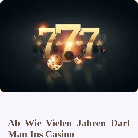
Ab Wie Vielen Jahren Darf
Man Ins Casino